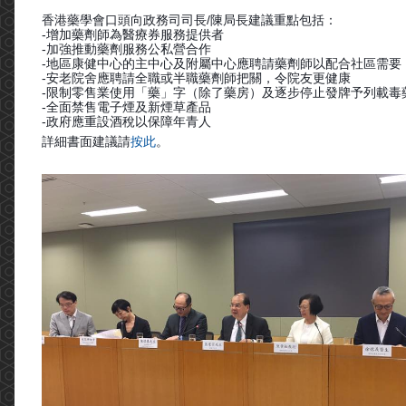
香港藥學會口頭向政務司司長/陳局長建議重點包括：
-增加藥劑師為醫療券服務提供者
-加強推動藥劑服務公私營合作
-地區康健中心的主中心及附屬中心應聘請藥劑師以配合社區需要
-安老院舍應聘請全職或半職藥劑師把關，令院友更健康
-限制零售業使用「藥」字（除了藥房）及逐步停止發牌予列載毒
-全面禁售電子煙及新煙草產品
-政府應重設酒稅以保障年青人
詳細書面建議請
按此
。