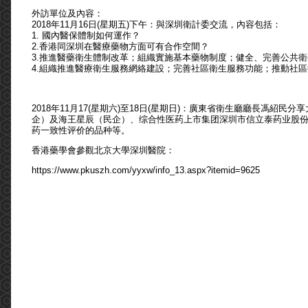
外訪單位及內容：
2018年11月16日(星期五)下午：與深圳衛計委交流，內容包括：
1. 國內醫保體制如何運作？
2.香港同深圳在醫療藥物方面可有合作空間？
3.推進醫藥衛生體制改革；組織實施基本藥物制度；健全、完善公共
4.組織推進醫療衛生服務網絡建設；完善社區衛生服務功能；推動社
2018年11月17(星期六)至18日(星期日)：廣東省衛生廳廳長馮
企）及海王星辰（民企）、综合性医药上市集团深圳市信立泰药业股份公
药一致性评价的品种等。
香港藥學會參觀北京大學深圳醫院：
https://www.pkuszh.com/yyxw/info_13.aspx?itemid=9625