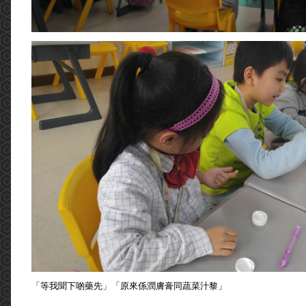
「等我聞下啲藥先」「原來係潤膚膏同蔬菜汁黎」