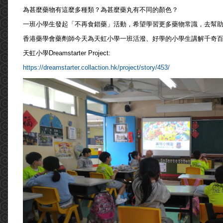
為甚麼藥物有這麼多種類？為甚麼藥丸有不同的顏色？
一班小學生發起「不再食錯藥」活動，希望學習更多藥物常識，去幫
香港藥學會藥劑師今天為天虹小學一班活潑、好學的小學生講解千奇
天虹小學Dreamstarter Project:
https://dreamstarter.collaction.hk/project/story/453/