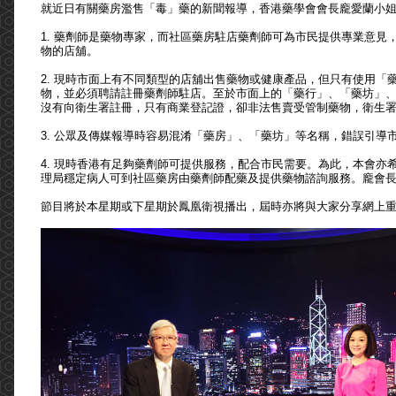
就近日有關藥房濫售「毒」藥的新聞報導，香港藥學會會長龐愛蘭小姐
1.
藥劑師是藥物專家，而社區藥房駐店藥劑師可為市民提供專業意見
物的店舖。
2.
現時市面上有不同類型的店舖出售藥物或健康產品，但只有使用「藥
物，並必須聘請註冊藥劑師駐店。至於市面上的「藥行」、「藥坊」
沒有向衛生署註冊，只有商業登記證，卻非法售賣受管制藥物，衛生
3.
公眾及傳媒報導時容易混淆「藥房」、「藥坊」等名稱，錯誤引導
4.
現時香港有足夠藥劑師可提供服務，配合市民需要。為此，本會亦
理局穩定病人可到社區藥房由藥劑師配藥及提供藥物諮詢服務。龐會
節目將於本星期或下星期於鳳凰衛視播出，屆時亦將與大家分享網上