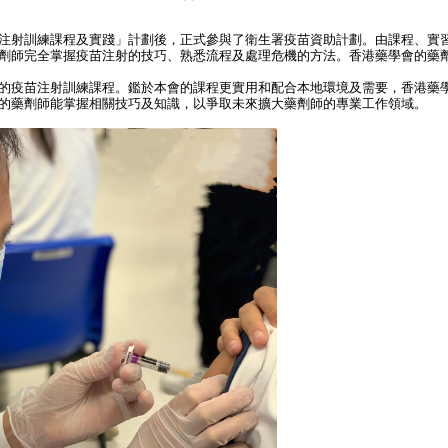
注射訓練課程及實踐」計劃後，正式參與了衛生署疫苗資助計劃。由課程、實
劑師完全掌握疫苗注射的技巧、熟悉流程及處理危機的方法。香港藥學會的藥劑
的疫苗注射訓練課程。鑑於本會的課程更實用和配合本地環境及需要，香港藥
的藥劑師能掌握相關技巧及知識，以爭取未來擴大藥劑師的專業工作領域。