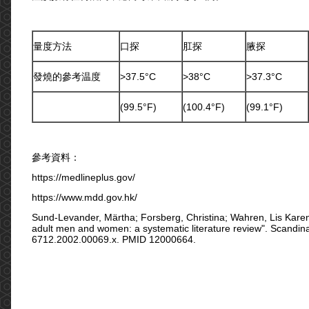
量度方法
口探
肛探
腋探
發燒的參考温度
>37.5°C
>38°C
>37.3°C
(99.5°F)
(100.4°F)
(99.1°F)
參考資料：
https://medlineplus.gov/
https://www.mdd.gov.hk/
Sund-Levander, Märtha; Forsberg, Christina; Wahren, Lis Karen 
adult men and women: a systematic literature review". Scandina
6712.2002.00069.x. PMID 12000664.