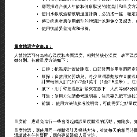
應選擇適合個人年齡和健康狀況的體溫計和量度方
使用水銀或酒精玻璃溫度計前，必須搖一搖，確定
傳染病患者應使用個別的體溫計以避免交叉感染。
使用後請妥善清潔和保養。
量度體温注意事項：
人體體溫可分為核心溫度和表面溫度。相對於核心溫度，表面溫
微分別。各種量度方法如下：
口腔：把温度計置於脷底，口部緊閉並用隻唇固定
肛探：多數用於嬰幼兒。將少量潤滑劑放在直腸溫
計末端插入肛門約1/2至1英寸（1至2.5厘米）
腋下：用手臂把温度計緊夾在腋下，大約等候3分
耳道：使用方法請參考說明書，注意要先把耳道拉
前額： 使用方法請參考說明書，可能需要定點量
量度前，應避免進行一些會引起錯誤量度體溫的活動，如跑步。
量度體溫，應使用同一種體溫計及探熱方法，並於每天的相同時
溫讀數有任何疑問，應向專業醫療人員查詢。