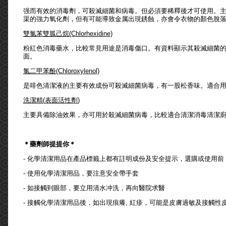
强而有效的消毒劑，可殺滅細菌和病毒。但必須要稀釋後才可使用。主要
渠的強力氧化劑，但有可能導致金属出現銹蝕，亦會令衣物的顏色脫
雙氯苯雙胍己烷(Chlorhexidine)
粉紅色消毒藥水，比較常見用途是消毒傷口。有資料顯示其殺滅細菌
面。
氯二甲苯酚
(Chloroxylenol)
是啡色清潔液的主要有效成份可殺滅細菌病毒，有一股松香味。適合
洗潔精
(
表面活性劑
)
主要具備除油效果，亦可用於殺滅細菌病毒，比較適合清潔消毒清潔
＊
藥劑師提提你
＊
- 化學清潔用品在產品標籤上都有註明成份及安全提示，選購或使用前
- 使用化學清潔用品，要注意安全帶手套
- 如接觸到眼部，要立用清水冲洗，再向醫院求醫
- 接觸化學清潔用品後，如出現痕癢, 紅疹，可能是皮膚過敏及接觸性