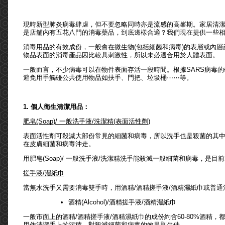
現時新型肺炎病毒肆虐，但不要忽略同時亦是流感的高峯期。家居清
是店舖內有五花八門的消毒藥品，到底邊樣合適？我們現在提供一些
消毒用品的有效成份，一般會在微生物(包括細菌和病毒)的表層或內
物品表面的消毒產品因比較具刺激性，所以未必適合用於人體表面。
一般而言，不少病毒可以在物件表面存活一段時間。根據SARS病毒
避免用手觸碰公共使用物品如扶手、門把、垃圾桶⋯⋯等。
1. 個人衛生清潔用品
：
肥皂
(Soap)/
一般洗手液
/
洗潔精
(
表面活性劑
)
表面活性劑可殺滅大部份常見的細菌和病毒，所以洗手也是殺菌的其中方法
在皮膚細菌和病毒沖走。
用肥皂(Soap)/ 一般洗手液/洗潔精洗手能殺滅一般細菌和病毒，是
搓手液
/
濕紙巾
當無水洗手又需要消毒雙手時，用酒精/酒精搓手液/酒精濕紙巾或普
酒精(Alcohol)/酒精搓手液/酒精濕紙巾
一般市面上的酒精/酒精搓手液/酒精濕紙巾的成份約含60-80%酒精
用作清潔手上的污積，對殺滅細菌和病毒的效果則欠佳。