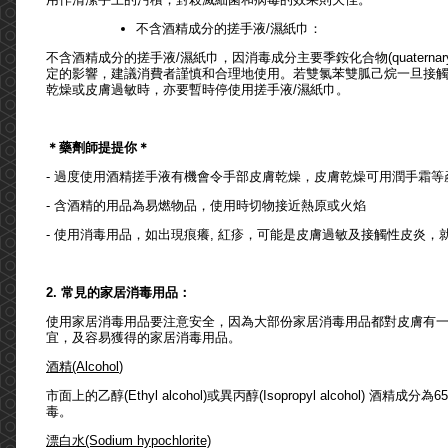
不含酒精成分的搓手液/濕紙巾：
不含酒精成分的搓手液/濕紙巾，因消毒成分主要季銨化合物(quaternary am
定的影響，建議消費者謹慎和合理地使用。若雙氯苯雙胍己烷一旦接
乾燥或皮膚過敏時，亦要暫時停使用搓手液/濕紙巾。
＊藥
劑師提提你
＊
- 過度使用酒精搓手液有機會令手部皮膚乾燥，皮膚乾燥可用潤手霜等
- 含酒精的用品為易燃物品，使用時切物接近熱原或火焰
- 使用消毒用品，如出現痕癢, 紅疹，可能是皮膚過敏及接觸性皮炎，
2. 常見的家居消毒用品：
使用家居消毒用品要注意安全，因為大部份家居消毒用品都對皮膚有一
宜，及容易獲得的家居消毒用品。
酒精(Alcohol
)
市面上的乙醇(Ethyl alcohol)或異丙醇(Isopropyl alcoh
毒。
漂白水
(Sodium hypochlorite)