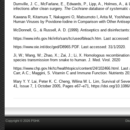
Dumville, J. C., McFarlane, E., Edwards, P., Lipp, A., Holmes, A., & L
infections after clean surgery.
The Cochrane database of systematic 
Kawana R, Kitamura T, Nakagomi O, Matsumoto I, Arita M, Yoshihara 
Human Viruses by Povidone-Iodine in Comparison with Other Antisept
McDonnell, G., & Russell, A. D. (1999). Antiseptics and disinfectants:
https://www.info.gov.hk/info/sars/tc/useofbleach.htm. Last accessed:
https://www.oie.int/doc/ged/D8965.PDF. Last accessed: 31/1/2020.
Ji, W.; Wang, W.; Zhao, X.; Zai, J.; Li, X. Homologous recombination 
species transmission from snake to human. J. Med. Virol. 2020
https://www.chp.gov.hk/tc/healthtopics/content/24/102466.html. Last
Carr, A.C.; Maggini, S. Vitamin C and Immune Function. Nutrients 201
Mary Y. Y. Lai, Peter K. C. Cheng, Wilina W. L. Lim, Survival of Sev
41, Issue 7, 1 October 2005, Pages e67–e71, https://doi.org/10.1086
Copyright © 2026 PSHK
Dis