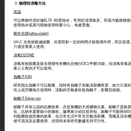
3.
物理性消毒方法
高温
可以將物件浸於攝氏70 -80度熱水，常用於清潔食具。而蒸汽氣噴槍
使用熱水或蒸汽噴槍使用時要小心，免被燙傷。
紫外光
燈
(ultra-violet)
UV-C 光有效殺滅細菌，但需照射一定的時間才能發揮作用，而且當
只適宜專業人使用。
溴氧
OZONE
溴氧有效殺菌及除去揮發性有機化合物(VOC)-甲醛功能，但溴氧有
業人士查詢才可以使用。
負離子
ION
研究指出負離子可以殺菌，現時有負離子室氣清新機售賣，效力只適於
街上或空曠地方使用時，流動的空氣會吹散負離子，影響其效能。
銀離子
Silver ion
銀離子具有公認的抗菌效果，亦是無機的天然礦物元素。銀離子是銀
化，比納米還要細小的微粒，據專家介紹目前所知，銀離子可殺死60
到殺菌除臭防黴的效果，在日常生活中常見空氣清新機、雪櫃及洗衣
便可清洗及反覆使用，但現時未有研究數據支持可行性。