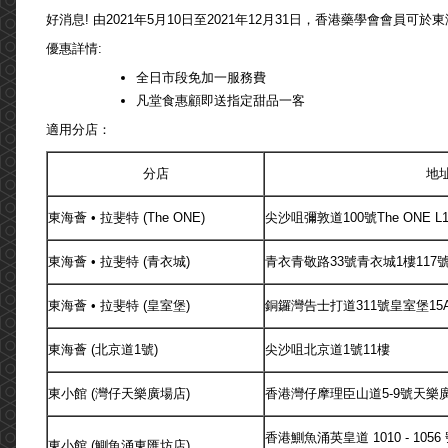
好消息! 由2021年5月10日至2021年12月31日，香港藥學會會
優惠詳情:
全日市段免加一服務費
凡堂食惠顧即送指定甜品一客
適用分店：
分店
地
東海薈 • 拉斐特 (The ONE)
尖沙咀彌敦道100號The ONE L1
東海薈 • 拉斐特 (青衣城)
青衣青敬路33號青衣城1樓117
東海薈 • 拉斐特 (皇室堡)
銅鑼灣告士打道311號皇室堡15
東海薈 (北京道1號)
尖沙咀北京道1號11樓
東小館 (灣仔天樂廣場店)
香港灣仔摩理臣山道5-9號天樂
香港鰂魚涌英皇道 1010 - 1056
東小館 (鰂魚涌東匯坊店)