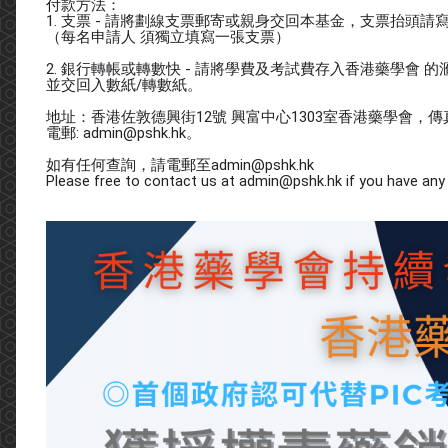
付款方法：
1. 支票 - 請將劃線支票郵寄或親身交回本基金，支票抬頭請寫「香港藥學會/ 
（每名申請人 須獨立填寫一張支票）
2. 銀行轉帳或轉數快 - 請將學費及考試費存入香港藥學會 的滙豐銀行(HS
並交回入數紙/轉數紙。
地址：香港佐敦德興街12號 興富中心1303室香港藥學會，傳真：2
電郵: admin@pshk.hk。
如有任何查詢，請電郵至admin@pshk.hk
Please free to contact us at admin@pshk.hk if you have any 