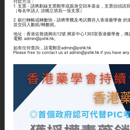
付款方法：
1. 支票 - 請將劃線支票郵寄或親身交回本基金，支票抬頭請寫「香港藥學會/ 
（每名申請人 須獨立填寫一張支票）
2. 銀行轉帳或轉數快 - 請將學費及考試費存入香港藥學會 的滙豐銀行(HS
並交回入數紙/轉數紙。
地址：香港佐敦德興街12號 興富中心1303室香港藥學會，傳真：2
電郵: admin@pshk.hk。
如有任何查詢，請電郵至admin@pshk.hk
Please free to contact us at admin@pshk.hk if you have any 