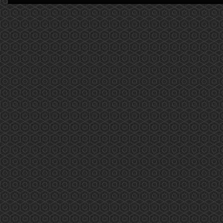
(2020.02.14)
2019新型冠狀病毒(COVID-19): 量度體溫篇 更新
日期:2020年2月14日 近期大家可能對自己的體温
特別注意，以下提供了一些大家需要注意的事
項，供大家參考。 温度計的種類： 1. 水銀或
酒精玻璃溫度計 原理是透過水銀或酒精的熱膨脹
測量口腔、直腸或腋下體溫。由於洩漏水銀會對
環境和人體有害，所以應盡量...
More
2019新型冠狀病毒(COVID-19)，藥劑師如何建
議? (2020.02.12 更新)
2019新型冠狀病毒(COVID-19)，藥劑師如何建
議? 更新日期: 2020年2月12日 ...
More
香港電台「藥問藥劑師」(2019.12.31更新)
香港電台「新紫荊廣場」與香港藥學會一起製作
的新環節——「藥問藥劑師」 2019/12/31 第二
十集(按下連結進入重溫網址) 主題: 吸煙飲酒不有
型 個人簡介: 龐愛蘭藥劑師是香港藥學會會長。
...
More
香港藥學會疫苗注射外展工作 (2019.11.29)
香港藥學會疫苗注射外展工作 香港藥學會成員
完成學會舉辦的「疫苗注射訓練課程及實踐」計
劃後，正式參與了衛生署疫苗資助計劃。由課