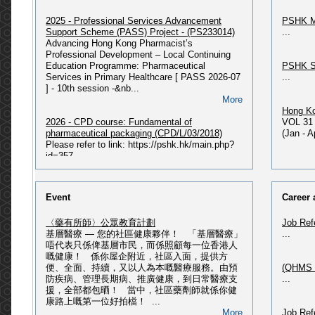
2025 - Professional Services Advancement
PSHK M
Support Scheme (PASS) Project - (PS233014)
...
Advancing Hong Kong Pharmacist’s
Professional Development – Local Continuing
Education Programme: Pharmaceutical
PSHK S
Services in Primary Healthcare [ PASS 2026-07
...
] - 10th session -&nb...
More
Hong Ko
2026 - CPD course: Fundamental of
VOL 31 
pharmaceutical packaging (CPD/L/03/2018)
(Jan - 
Please refer to link: https://pshk.hk/main.php?
id=357...
More
PSHK N
Issue P
2026 - 獲授權毒藥銷售商及主管綜合課程(最新課
PSHK Ne
Event
Career 
程 : 2026年07月入學)
PSHK Ne
2026 - 獲授權毒藥銷售商及主管綜合課程(2026年
〈藥有所師〉公眾教育計劃
Job Ref
07月入學) Please refer to
基層醫療 — 您的社區健康夥伴！ 「基層醫療」
...
link: https://pshk.hk/main.php?id=356 2026 - 獲
PSHK O
唔代表只係俾基層市民，而係照顧每一位香港人
授權毒藥銷售商及主管綜合課程(2026年02月入
Please 
嘅健康！ 係你屋企附近，社區入面，提供方
學) Please refer to
HERE...
便、全面、持續，又以人為本嘅醫療服務。由預
(QHMS H
link: https://pshk.hk/main.php?id=351 ...
防疾病、管理長期病、推廣健康，到日常醫療支
...
More
援，全部都包晒！ 當中，社區藥劑師就係你健
PSHK 60
康路上嘅第一位好拍檔！ ...
(記者招待會) - ALK第三代標靶藥改寫肺癌治療 ‧
Please 
More
Job Ref
邁向慢病管理新時代
Publica