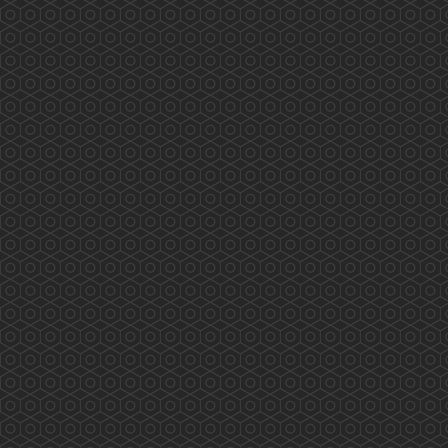
程、實習、外展疫苗注射等都已完滿完成。我們
很高興已有十二位香港藥學會的藥劑師完全掌握
疫苗注射的技巧、熟悉流程及處理危機的方法。
香港藥學會的藥劑師已完成超過600個疫苗注射
工作。 本會的藥劑師曾參與美國、英國及本會
的疫...
More
Understanding the Electronic Health Record
Sharing System- New Milestone New Horizon
(2019.09.13)
...
More
與社區藥劑師交流(2019.09.10)
2019/09/10 有幸與荃灣區工作的社區藥劑師交流
及分享...
More
深水埗/黃大仙地區康健中心諮詢會(2019.09.12)
2019/09/12 深水埗/黃大仙地區康健中心諮詢會
藥劑師的工作範圍： 藥物管理、疾病檢測、健康
教育及宣傳等...
More
《與局長有約》(2019.08.28)
2019/08/28 香港藥學會 香港藥學會慈善基金
《與局長有約》 真誠溝通 心繋市民 為你發聲