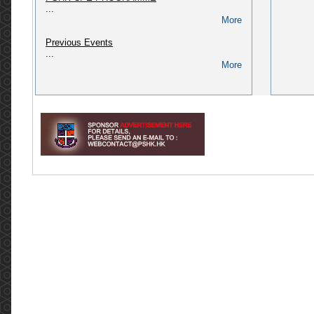
...
(CPD/L/02/2018)
More
Please refer to link: https://pshk.hk/main.php?
id=322...
Previous Events
More
...
More
[2024] CPD course: Pharmaceutical Law &
Administration in Hong Kong (CPD/L/01/2018)
Please refer to link: http://pshk.hk/main.php?
id=256...
More
[2025] CPD course for AP of Secondary
packaging (QAO, PIC) (CPD/L/02/2023)
Please refer to link: https://pshk.hk/main.php?
id=328...
More
Invitation to The Pharmaceutical Society of
Hong Kong 75th Anniversary Dinner
Invitation to The Pharmaceutical Society of
Hong Kong 75th Anniversary Dinner Dear
Members, Fellow Pharmacists, and friends of
PSHK, The Pharmaceutical Societ...
More
Meeting with Legislative Council Member, Dr
Hon David LAM Tzit-yuen (2022.05.03)
香港藥學會6名代表團與立法會議員林哲玄醫生於