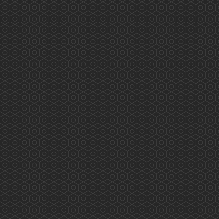
藥劑及毒藥管理局「藥劑師專業發展專案組」 會
議內容重點 (2019.4.2)
2019年4月2日藥劑及毒藥管理局「藥劑師專業發
展專案組」 會議內容重點 會議由8個團體代表
參與，內容主要由局方介紹美國、英國、澳洲、
加拿大、新加坡及中國等地區藥劑師的持續教育
情況及香港藥劑及毒藥管理局、美國、英國、澳
洲、加拿大及中國Pharmacy Council 的情況。
香港藥學會要求Term of Refe...
More
相「藥」在沙田 (2019.07.19)
2019/07/19 香港藥學會 香港藥學會慈善基金 相
「藥」在沙田 沙田區長者安全用藥推廣及實踐計
劃除了研究報告，藥劑師藥物諮詢計劃外，還有
老友記參與成為「安全用藥大使」。 百多位老友
記今天終於全部完成所有要求，並獲頒委任狀。
他/她們會繼續在朋輩推廣安全用藥，而香港藥學
會慈善基金亦透過兩位大學生義工，在滂沱大雨
中將小册子、證書及禮物等送達九間長者中心。
...
More
老有所醫「流動綜合診所」(2019.07.07)
香港藥學會PSHK 香港藥學會慈善基金PSCF 老
有所醫「流動綜合診所」 藥劑師與您 攜手保安
康 專業展關懷 服務人為本 多位香港藥學會藥
劑師參與 老有所醫「流動綜合診所」提供專業服