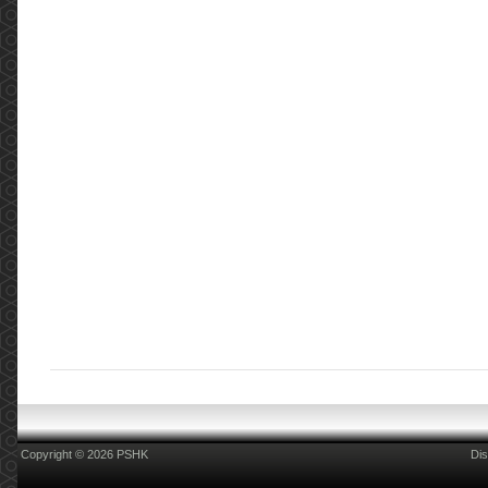
2022年5月3日進行了一場會議，在會議中討論了
藥劑行業目前面對的情況並提出建議。 ...
More
COSH Kick-off event of Smoke-free Publicity
Programme for World No Tobacco Day 2021
(2021.05.31)
COSH Kick-off event of Smoke-free Publicity
Programme for World No Tobacco Day 2021
Hong Kong Council on Smoking and Health
(COSH) launched a Smoke-free Publicity
Programme with the theme of &ldqu...
More
2019新型冠狀病毒(COVID-19):消毒用品篇
(2020.02.14)
2019新型冠狀病毒(COVID-19):消毒用品篇 更新
日期:2020年2月14日 現時新型肺炎病毒肆虐，但
不要忽略同時亦是流感的高峯期。家居清潔及個
人衛生尤其重要，所以大家都爭相搶購消毒產品
用於家居及個人衛生清潔，但是店舖內有五花八
門的消毒藥品，到底邊樣合適？我們現在提供一
些相關的資訊，方便各位參考和選擇。 消毒用品
的有效成份，一般會在微生物(包括細菌和病毒)
的表層或內...
More
Copyright © 2026 PSHK
Dis
2019新型冠狀病毒(COVID-19):量度體溫篇