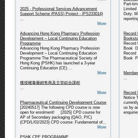
Part-ti
...
2025 - Professional Services Advancement
Limited
More
Support Scheme (PASS) Project - (PS233014)
Duty: M
Departm
...
reportin
PSHK Updates (09/06/2025)
Please 
More
〈藥有所師〉公眾教育計劃
HERE...
Updated @ 09-06-2025...
Advancing Hong Kong Pharmacy Profession
Record 
More
Development – Local Continuing Education
Booksto
Miscell
Programme
Record 
[2025] CPD course: Pharmaceutical Law &
...
Advancing Hong Kong Pharmacy Profession
Book Da
Administration in Hong Kong (CPD/L/01/2018)
Development – Local Continuing Education
Record 
Please refer to link: https://pshk.hk/main.php?
Programme The Pharmaceutical Society of
Book Pr
id=341...
Press R
Hong Kong (PSHK) has launched a 3-year
More
...
Continuing Education (CE) ...
More
Members
2025 - 獲授權毒藥銷售商及主管綜合課程(2025年
...
08月入學)
獲授權毒藥銷售商及主管綜合課程
Please refer to link: https://pshk.hk/main.php?
...
id=337...
More
Record 
More
Notice 
Pharmaceutical Continuing Development Course
current
2025 - 獲授權毒藥銷售商及主管綜合課程(2025年
[20240517] The following CPD course is now
us by a
03月入學)
open for enrolment! [2025] CPD course for
enquirie
Please refer to link: https://pshk.hk/main.php?
AP of Secondary packaging (QAO, PIC)
id=331...
(CPD/L/02/2023) CPD course: Fundamental of...
More
More
[2024] CPD course: Fundamental of PIC/S
PSHK CPE PROGRAMME
GMP related to Secondary Packaging