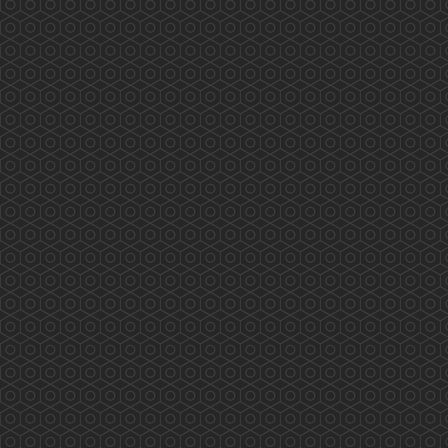
務： Scarlett Pong, Peter Suen, Rex Ng,
Kathleen Kung, Dick...
More
香港藥學會大灣區（深圳）考察團
香港藥學會大灣區（深圳）考察團 (2018年11月
16至18日) 外訪單位及內容： 2018年11月16日
(星期五)下午：與深圳衛計委交流，內容包括：
1. 國內醫保體制如何運作？ 2.香港同深圳在醫療
藥物方面可有合作空間？ 3.推進醫藥衛生體制改
革；組織實施基本藥物制度；健全、完善公共衛
生服務體系和醫療服務體系，推進基本公共衛生
服務均等化。 4.組...
More
Hong Kong Pharmaceutical Journal
VOL 30 - NO.3 (SEP-DEC 2024)...
More
PSHK Practical Flu and Seasonal Vaccinations
Training Workshop
PSHK Practical Flu and Seasonal Vaccinations
Training Workshop (14 Nov 2018) PSHK will
offer you Face-to-Face training/workshop on
vaccination technique. The instructor is Mr. Alex
Leung, FRS...
More