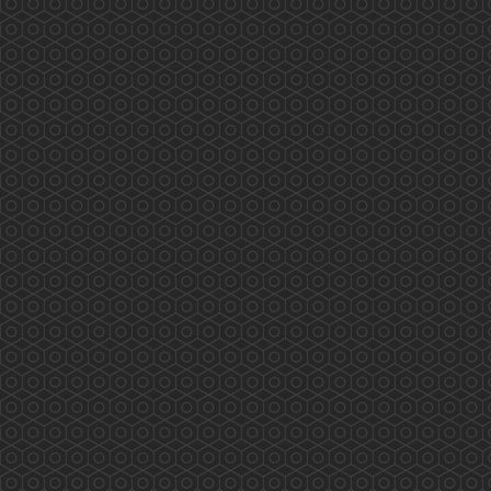
藥師訴求 業界自強 香港藥學會代表與食物及
衛生局局長陳肇始教授及副局長徐德義醫生於
2019年8月28日會議的討論重點如下: &nbs...
More
西貢翠塘花園及對面海村藥物諮詢服務
(2019.08.03)
2019/08/03 香港藥學會PSHK 香港藥學會慈善基
金PSCF 藥劑師與您 攜手保安康 專業展關懷 服
務人為本 PSHK mission to serve the public
professionally 兩位香港藥學會藥劑師 Tiana 及
Kathleen (統籌）為西貢翠塘花園及對面海村長者
作藥物諮詢及管理的專業服務 eMTM Medication
...
More
2019施政報告醫療界諮詢會(2019.07.30)
2019施政報告醫療界諮詢會(2019年7月30日) 龐
愛蘭主席代表香港藥學會出席是次諮詢會，以下
是她的發言重點: 因為歷史和不合時宜的法例，
令香港藥劑師不同於外國，專業發揮空間被長期
壓制！身為藥劑師都希望能發揮所長，貢獻社
會，但苦無太多機會。（本地兩間大學藥劑學位
課程均由納稅人資助） 鑒於會上的醫生和護士都
人手短缺，藥劑師是藥物專家，可分擔部分醫療
工...
More