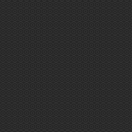
藥劑及毒藥管理局「藥劑師專業發展專案組」 會
議內容重點 (2019.4.2)
2019年4月2日藥劑及毒藥管理局「藥劑師專業發
展專案組」 會議內容重點 會議由8個團體代表
參與，內容主要由局方介紹美國、英國、澳洲、
加拿大、新加坡及中國等地區藥劑師的持續教育
情況及香港藥劑及毒藥管理局、美國、英國、澳
洲、加拿大及中國Pharmacy Council 的情況。
香港藥學會要求Term of Refe...
More
相「藥」在沙田 (2019.07.19)
2019/07/19 香港藥學會 香港藥學會慈善基金 相
「藥」在沙田 沙田區長者安全用藥推廣及實踐計
劃除了研究報告，藥劑師藥物諮詢計劃外，還有
老友記參與成為「安全用藥大使」。 百多位老友
記今天終於全部完成所有要求，並獲頒委任狀。
他/她們會繼續在朋輩推廣安全用藥，而香港藥學
會慈善基金亦透過兩位大學生義工，在滂沱大雨
中將小册子、證書及禮物等送達九間長者中心。
...
More
老有所醫「流動綜合診所」(2019.07.07)
香港藥學會PSHK 香港藥學會慈善基金PSCF 老
有所醫「流動綜合診所」 藥劑師與您 攜手保安
康 專業展關懷 服務人為本 多位香港藥學會藥
劑師參與 老有所醫「流動綜合診所」提供專業服