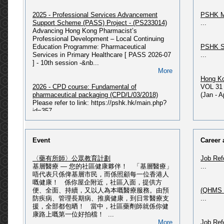
2025 - Professional Services Advancement
PSHK M
Support Scheme (PASS) Project - (PS233014)
...
Advancing Hong Kong Pharmacist’s
Professional Development – Local Continuing
Education Programme: Pharmaceutical
PSHK S
Services in Primary Healthcare [ PASS 2026-07
...
] - 10th session -&nb...
More
Hong Ko
2026 - CPD course: Fundamental of
VOL 31 
pharmaceutical packaging (CPD/L/03/2018)
(Jan - 
Please refer to link: https://pshk.hk/main.php?
id=357...
More
PSHK N
Issue P
2026 - 獲授權毒藥銷售商及主管綜合課程(最新課
PSHK Ne
Event
Career 
程 : 2026年07月入學)
PSHK Ne
2026 - 獲授權毒藥銷售商及主管綜合課程(2026年
〈藥有所師〉公眾教育計劃
Job Ref
07月入學) Please refer to
基層醫療 — 您的社區健康夥伴！ 「基層醫療」
...
link: https://pshk.hk/main.php?id=356 2026 - 獲
PSHK O
唔代表只係俾基層市民，而係照顧每一位香港人
授權毒藥銷售商及主管綜合課程(2026年02月入
Please 
嘅健康！ 係你屋企附近，社區入面，提供方
學) Please refer to
HERE...
便、全面、持續，又以人為本嘅醫療服務。由預
(QHMS H
link: https://pshk.hk/main.php?id=351 ...
防疾病、管理長期病、推廣健康，到日常醫療支
...
More
援，全部都包晒！ 當中，社區藥劑師就係你健
PSHK 60
康路上嘅第一位好拍檔！ ...
(記者招待會) - ALK第三代標靶藥改寫肺癌治療 ‧
Please 
More
Job Ref
邁向慢病管理新時代
Publica