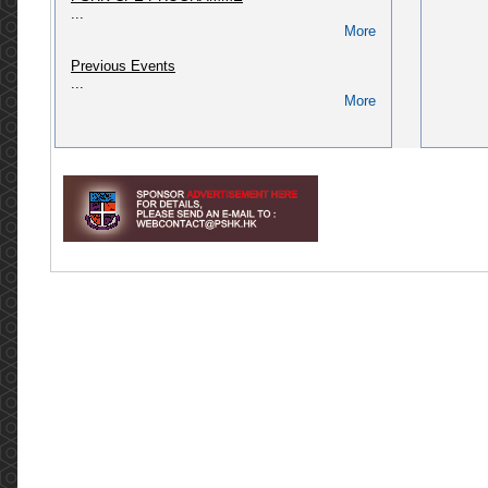
...
(CPD/L/02/2018)
More
Please refer to link: https://pshk.hk/main.php?
id=322...
Previous Events
More
...
More
[2024] CPD course: Pharmaceutical Law &
Administration in Hong Kong (CPD/L/01/2018)
Please refer to link: http://pshk.hk/main.php?
id=256...
More
[2025] CPD course for AP of Secondary
packaging (QAO, PIC) (CPD/L/02/2023)
Please refer to link: https://pshk.hk/main.php?
id=328...
More
Invitation to The Pharmaceutical Society of
Hong Kong 75th Anniversary Dinner
Invitation to The Pharmaceutical Society of
Hong Kong 75th Anniversary Dinner Dear
Members, Fellow Pharmacists, and friends of
PSHK, The Pharmaceutical Societ...
More
Meeting with Legislative Council Member, Dr
Hon David LAM Tzit-yuen (2022.05.03)
香港藥學會6名代表團與立法會議員林哲玄醫生於