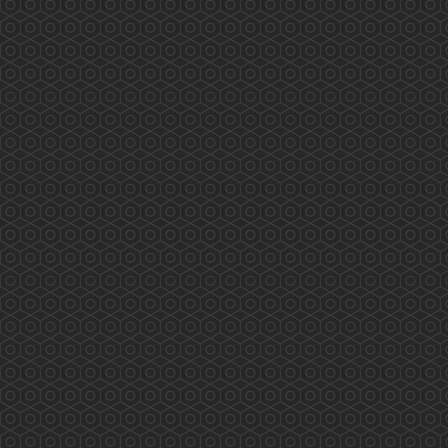
務： Scarlett Pong, Peter Suen, Rex Ng,
Kathleen Kung, Dick...
More
香港藥學會大灣區（深圳）考察團
香港藥學會大灣區（深圳）考察團 (2018年11月
16至18日) 外訪單位及內容： 2018年11月16日
(星期五)下午：與深圳衛計委交流，內容包括：
1. 國內醫保體制如何運作？ 2.香港同深圳在醫療
藥物方面可有合作空間？ 3.推進醫藥衛生體制改
革；組織實施基本藥物制度；健全、完善公共衛
生服務體系和醫療服務體系，推進基本公共衛生
服務均等化。 4.組...
More
Hong Kong Pharmaceutical Journal
VOL 30 - NO.3 (SEP-DEC 2024)...
More
PSHK Practical Flu and Seasonal Vaccinations
Training Workshop
PSHK Practical Flu and Seasonal Vaccinations
Training Workshop (14 Nov 2018) PSHK will
offer you Face-to-Face training/workshop on
vaccination technique. The instructor is Mr. Alex
Leung, FRS...
More