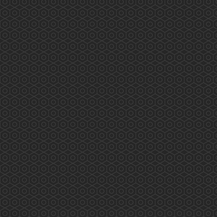
藥師訴求 業界自強 香港藥學會代表與食物及
衛生局局長陳肇始教授及副局長徐德義醫生於
2019年8月28日會議的討論重點如下: &nbs...
More
西貢翠塘花園及對面海村藥物諮詢服務
(2019.08.03)
2019/08/03 香港藥學會PSHK 香港藥學會慈善基
金PSCF 藥劑師與您 攜手保安康 專業展關懷 服
務人為本 PSHK mission to serve the public
professionally 兩位香港藥學會藥劑師 Tiana 及
Kathleen (統籌）為西貢翠塘花園及對面海村長者
作藥物諮詢及管理的專業服務 eMTM Medication
...
More
2019施政報告醫療界諮詢會(2019.07.30)
2019施政報告醫療界諮詢會(2019年7月30日) 龐
愛蘭主席代表香港藥學會出席是次諮詢會，以下
是她的發言重點: 因為歷史和不合時宜的法例，
令香港藥劑師不同於外國，專業發揮空間被長期
壓制！身為藥劑師都希望能發揮所長，貢獻社
會，但苦無太多機會。（本地兩間大學藥劑學位
課程均由納稅人資助） 鑒於會上的醫生和護士都
人手短缺，藥劑師是藥物專家，可分擔部分醫療
工...
More