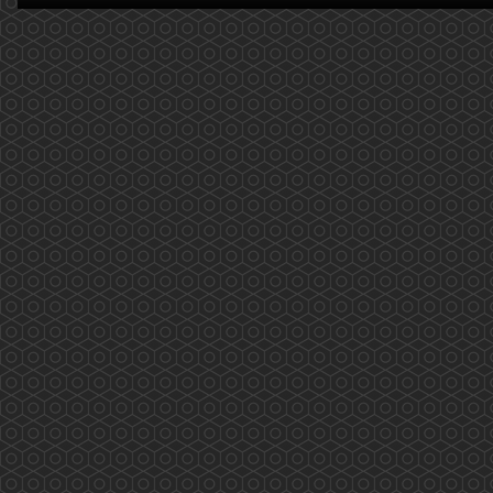
(2020.02.14)
2019新型冠狀病毒(COVID-19): 量度體溫篇 更新
日期:2020年2月14日 近期大家可能對自己的體温
特別注意，以下提供了一些大家需要注意的事
項，供大家參考。 温度計的種類： 1. 水銀或
酒精玻璃溫度計 原理是透過水銀或酒精的熱膨脹
測量口腔、直腸或腋下體溫。由於洩漏水銀會對
環境和人體有害，所以應盡量...
More
2019新型冠狀病毒(COVID-19)，藥劑師如何建
議? (2020.02.12 更新)
2019新型冠狀病毒(COVID-19)，藥劑師如何建
議? 更新日期: 2020年2月12日 ...
More
香港電台「藥問藥劑師」(2019.12.31更新)
香港電台「新紫荊廣場」與香港藥學會一起製作
的新環節——「藥問藥劑師」 2019/12/31 第二
十集(按下連結進入重溫網址) 主題: 吸煙飲酒不有
型 個人簡介: 龐愛蘭藥劑師是香港藥學會會長。
...
More
香港藥學會疫苗注射外展工作 (2019.11.29)
香港藥學會疫苗注射外展工作 香港藥學會成員
完成學會舉辦的「疫苗注射訓練課程及實踐」計
劃後，正式參與了衛生署疫苗資助計劃。由課