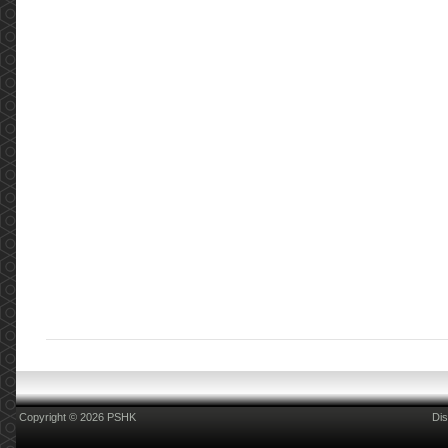
2022年5月3日進行了一場會議，在會議中討論了
藥劑行業目前面對的情況並提出建議。 ...
More
COSH Kick-off event of Smoke-free Publicity
Programme for World No Tobacco Day 2021
(2021.05.31)
COSH Kick-off event of Smoke-free Publicity
Programme for World No Tobacco Day 2021
Hong Kong Council on Smoking and Health
(COSH) launched a Smoke-free Publicity
Programme with the theme of &ldqu...
More
2019新型冠狀病毒(COVID-19):消毒用品篇
(2020.02.14)
2019新型冠狀病毒(COVID-19):消毒用品篇 更新
日期:2020年2月14日 現時新型肺炎病毒肆虐，但
不要忽略同時亦是流感的高峯期。家居清潔及個
人衛生尤其重要，所以大家都爭相搶購消毒產品
用於家居及個人衛生清潔，但是店舖內有五花八
門的消毒藥品，到底邊樣合適？我們現在提供一
些相關的資訊，方便各位參考和選擇。 消毒用品
的有效成份，一般會在微生物(包括細菌和病毒)
的表層或內...
More
Copyright © 2026 PSHK
Dis
2019新型冠狀病毒(COVID-19):量度體溫篇