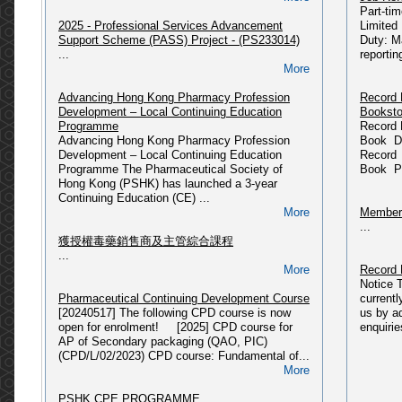
Part-ti
...
2025 - Professional Services Advancement
Limited
More
Support Scheme (PASS) Project - (PS233014)
Duty: M
Departm
...
reportin
PSHK Updates (09/06/2025)
Please 
More
〈藥有所師〉公眾教育計劃
HERE...
Updated @ 09-06-2025...
Advancing Hong Kong Pharmacy Profession
Record 
More
Development – Local Continuing Education
Booksto
Miscell
Programme
Record 
[2025] CPD course: Pharmaceutical Law &
...
Advancing Hong Kong Pharmacy Profession
Book Da
Administration in Hong Kong (CPD/L/01/2018)
Development – Local Continuing Education
Record 
Please refer to link: https://pshk.hk/main.php?
Programme The Pharmaceutical Society of
Book Pr
id=341...
Press R
Hong Kong (PSHK) has launched a 3-year
More
...
Continuing Education (CE) ...
More
Members
2025 - 獲授權毒藥銷售商及主管綜合課程(2025年
...
08月入學)
獲授權毒藥銷售商及主管綜合課程
Please refer to link: https://pshk.hk/main.php?
...
id=337...
More
Record 
More
Notice 
Pharmaceutical Continuing Development Course
current
2025 - 獲授權毒藥銷售商及主管綜合課程(2025年
[20240517] The following CPD course is now
us by a
03月入學)
open for enrolment! [2025] CPD course for
enquirie
Please refer to link: https://pshk.hk/main.php?
AP of Secondary packaging (QAO, PIC)
id=331...
(CPD/L/02/2023) CPD course: Fundamental of...
More
More
[2024] CPD course: Fundamental of PIC/S
PSHK CPE PROGRAMME
GMP related to Secondary Packaging