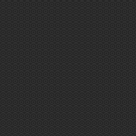
程、實習、外展疫苗注射等都已完滿完成。我們
很高興已有十二位香港藥學會的藥劑師完全掌握
疫苗注射的技巧、熟悉流程及處理危機的方法。
香港藥學會的藥劑師已完成超過600個疫苗注射
工作。 本會的藥劑師曾參與美國、英國及本會
的疫...
More
Understanding the Electronic Health Record
Sharing System- New Milestone New Horizon
(2019.09.13)
...
More
與社區藥劑師交流(2019.09.10)
2019/09/10 有幸與荃灣區工作的社區藥劑師交流
及分享...
More
深水埗/黃大仙地區康健中心諮詢會(2019.09.12)
2019/09/12 深水埗/黃大仙地區康健中心諮詢會
藥劑師的工作範圍： 藥物管理、疾病檢測、健康
教育及宣傳等...
More
《與局長有約》(2019.08.28)
2019/08/28 香港藥學會 香港藥學會慈善基金
《與局長有約》 真誠溝通 心繋市民 為你發聲